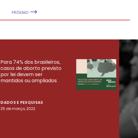
PRÓXIMO
Para 74% dos brasileiros,
30% 
casos de aborto previsto
fora
UISAS
por lei devem ser
mort
mantidos ou ampliados
uma 
tenta
DADOS E PESQUISAS
DADO
25 de março, 2022
23 de