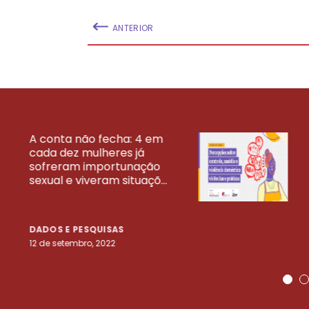
ANTERIOR
A conta não fecha: 4 em
cada dez mulheres já
VEJA MAIS PESQ
sofreram importunação
sexual e viveram situaçõ...
DADOS E PESQUISAS
12 de setembro, 2022