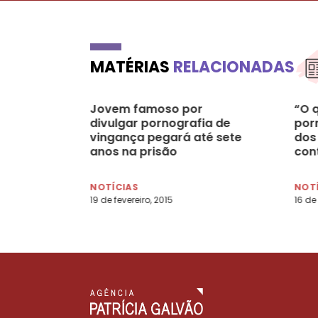
MATÉRIAS
RELACIONADAS
Jovem famoso por
“O q
divulgar pornografia de
por
vingança pegará até sete
dos
anos na prisão
cont
Ros
NOTÍCIAS
NOT
19 de fevereiro, 2015
16 de 