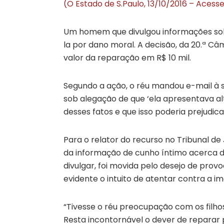
(O Estado de S.Paulo, 13/10/2016 – Acess
Um homem que divulgou informações sobr
la por dano moral. A decisão, da 20.ª Câm
valor da reparação em R$ 10 mil.
Segundo a ação, o réu mandou e-mail à s
sob alegação de que ‘ela apresentava a
desses fatos e que isso poderia prejudica
Para o relator do recurso no Tribunal de
da informação de cunho íntimo acerca d
divulgar, foi movida pelo desejo de prov
evidente o intuito de atentar contra a 
“Tivesse o réu preocupação com os filho
Resta incontornável o dever de reparar