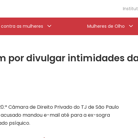
Institu
a contra as mulheres
Mulheres de Olho
por divulgar intimidades da
.ª Câmara de Direito Privado do TJ de São Paulo
o; acusado mandou e-mail até para a ex-sogra
ado psíquico.