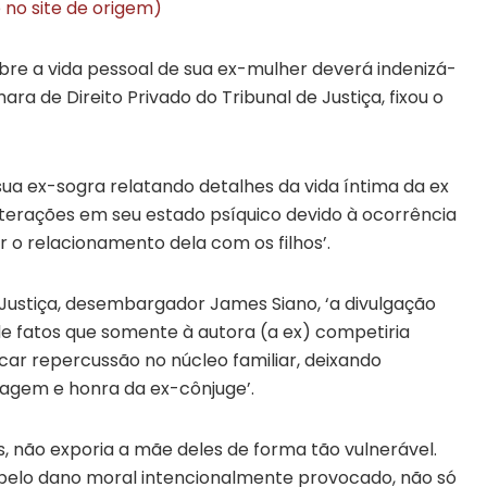
e no site de origem)
e a vida pessoal de sua ex-mulher deverá indenizá-
ara de Direito Privado do Tribunal de Justiça, fixou o
ua ex-sogra relatando detalhes da vida íntima da ex
lterações em seu estado psíquico devido à ocorrência
r o relacionamento dela com os filhos’.
 Justiça, desembargador James Siano, ‘a divulgação
e fatos que somente à autora (a ex) competiria
ocar repercussão no núcleo familiar, deixando
imagem e honra da ex-cônjuge’.
s, não exporia a mãe deles de forma tão vulnerável.
 pelo dano moral intencionalmente provocado, não só