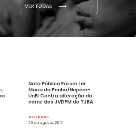
S E PESQUISAS
DADOS E P
VER TODAS
 novembro, 2021
15 de outubro
Nota Pública Fórum Lei
s,
Maria da Penha/Nepem-
ma
UnB: Contra alteração do
nome dos JVDFM do TJBA
NOTÍCIAS
29 de agosto, 2017