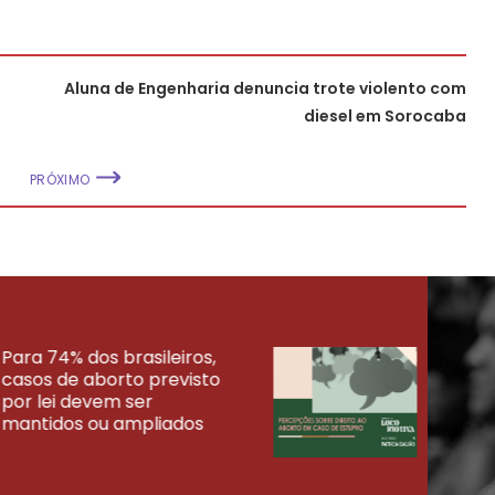
Aluna de Engenharia denuncia trote violento com
diesel em Sorocaba
PRÓXIMO
Para 74% dos brasileiros,
30% 
casos de aborto previsto
fora
UISAS
por lei devem ser
mort
mantidos ou ampliados
uma 
tenta