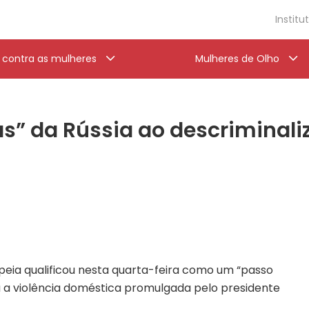
Institu
a contra as mulheres
Mulheres de Olho
ás” da Rússia ao descriminali
opeia qualificou nesta quarta-feira como um “passo
za a violência doméstica promulgada pelo presidente