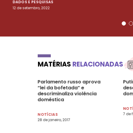
DADOS E PESQUISAS
12 de setembro, 2022
MATÉRIAS
RELACIONADAS
Parlamento russo aprova
Puti
“lei da bofetada” e
desc
descriminaliza violência
dom
doméstica
NOT
7 de f
NOTÍCIAS
28 de janeiro, 2017