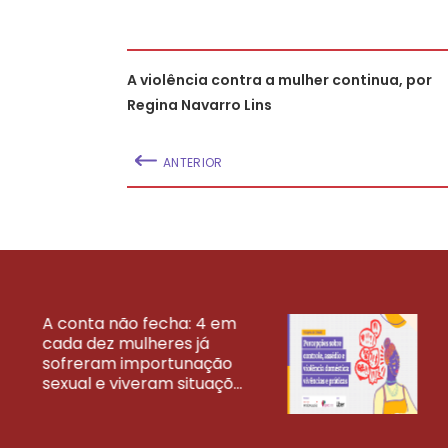
A violência contra a mulher continua, por
Regina Navarro Lins
ANTERIOR
A conta não fecha: 4 em
cada dez mulheres já
VEJA MAIS PESQ
sofreram importunação
sexual e viveram situaçõ...