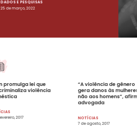
DADOS E PESQUISAS
DADO
25 de março, 2022
23 de
n promulga lei que
“A violência de gênero
riminaliza violência
gera danos às mulhere
éstica
não aos homens”, afir
advogada
ÍCIAS
evereiro, 2017
NOTÍCIAS
7 de agosto, 2017