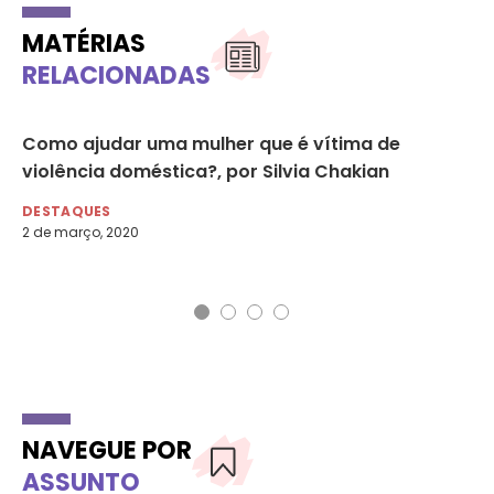
MATÉRIAS
RELACIONADAS
ão
Como ajudar uma mulher que é vítima de
Re
s
violência doméstica?, por Silvia Chakian
au
SP
DESTAQUES
2 de março, 2020
DE
4 
NAVEGUE POR
ASSUNTO