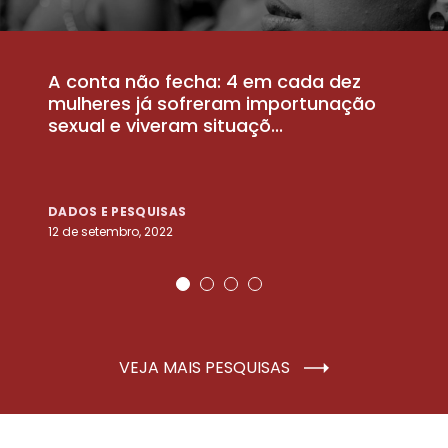
A conta não fecha: 4 em cada dez
P
la
mulheres já sofreram importunação
a
sexual e viveram situaçõ...
m
DADOS E PESQUISAS
D
12 de setembro, 2022
25
VEJA MAIS PESQUISAS