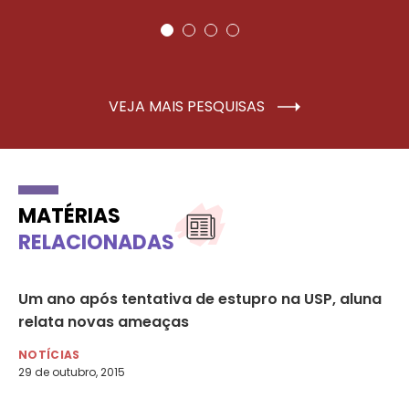
VEJA MAIS PESQUISAS
MATÉRIAS
RELACIONADAS
Um ano após tentativa de estupro na USP, aluna
Vi
relata novas ameaças
da
NOTÍCIAS
NO
29 de outubro, 2015
6 d