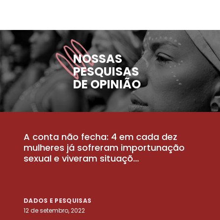
NOSSAS
PESQUISAS
DE OPINIÃO
A conta não fecha: 4 em cada dez
P
la
mulheres já sofreram importunação
a
sexual e viveram situaçõ...
m
DADOS E PESQUISAS
D
12 de setembro, 2022
25