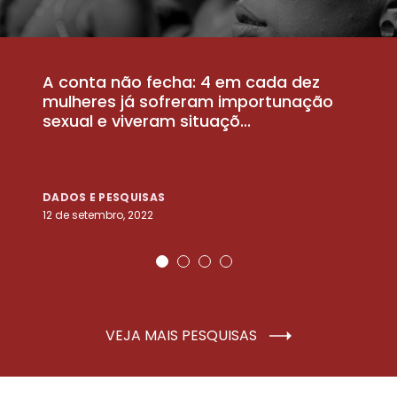
A conta não fecha: 4 em cada dez
P
la
mulheres já sofreram importunação
a
sexual e viveram situaçõ...
m
DADOS E PESQUISAS
D
12 de setembro, 2022
25
VEJA MAIS PESQUISAS