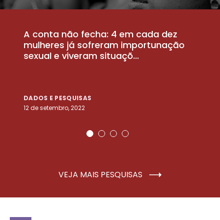
A conta não fecha: 4 em cada dez
P
la
mulheres já sofreram importunação
a
sexual e viveram situaçõ...
m
DADOS E PESQUISAS
D
12 de setembro, 2022
25
VEJA MAIS PESQUISAS