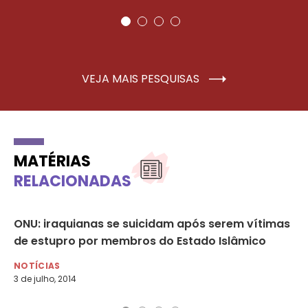
VEJA MAIS PESQUISAS
MATÉRIAS
RELACIONADAS
ONU: iraquianas se suicidam após serem vítimas
Te
de estupro por membros do Estado Islâmico
po
NOTÍCIAS
NO
3 de julho, 2014
15 