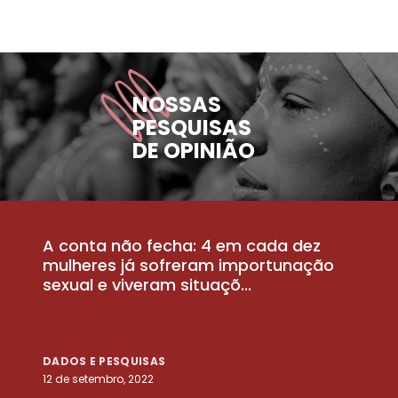
NOSSAS
PESQUISAS
DE OPINIÃO
A conta não fecha: 4 em cada dez
P
la
mulheres já sofreram importunação
a
sexual e viveram situaçõ...
m
DADOS E PESQUISAS
D
12 de setembro, 2022
25