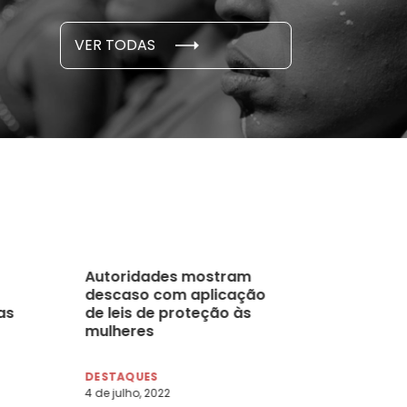
S E PESQUISAS
DADOS E P
VER TODAS
 novembro, 2021
15 de outubro
Autoridades mostram
descaso com aplicação
as
de leis de proteção às
mulheres
DESTAQUES
4 de julho, 2022