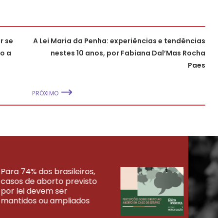
r se
A Lei Maria da Penha: experiências e tendências
o a
nestes 10 anos, por Fabiana Dal’Mas Rocha
Paes
PRÓXIMO
Para 74% dos brasileiros,
30% 
casos de aborto previsto
fora
UISAS
por lei devem ser
mort
mantidos ou ampliados
uma 
tenta