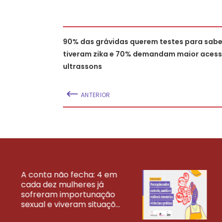
90% das grávidas querem testes para sabe
tiveram zika e 70% demandam maior acess
ultrassons
ANTERIOR
A conta não fecha: 4 em
cada dez mulheres já
VEJA MAIS PESQ
sofreram importunação
sexual e viveram situaçõ...