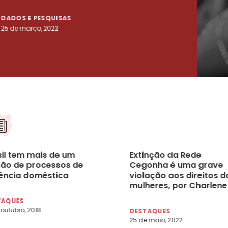
DADOS E PESQUISAS
DADO
25 de março, 2022
23 de
sil tem mais de um
Extinção da Rede
hão de processos de
Cegonha é uma grave
lência doméstica
violação aos direitos d
mulheres, por Charlene
Borges
TAQUES
 outubro, 2018
DESTAQUES
25 de maio, 2022