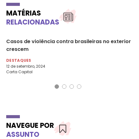
MATÉRIAS
RELACIONADAS
Casos de violência contra brasileiras no exterior
Li
crescem
so
DESTAQUES
DE
12 de setembro, 2024
4 d
Carta Capital
Fol
NAVEGUE POR
ASSUNTO