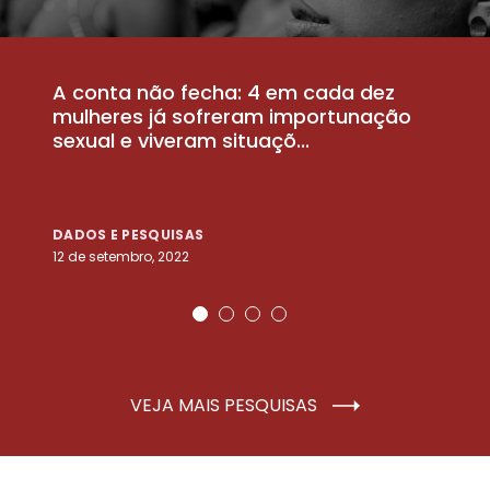
A conta não fecha: 4 em cada dez
P
la
mulheres já sofreram importunação
a
sexual e viveram situaçõ...
m
DADOS E PESQUISAS
D
12 de setembro, 2022
25
VEJA MAIS PESQUISAS