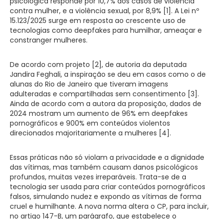
psicológica responde por 10,7% dos casos de violência
contra mulher, e a violência sexual, por 8,9% [1]. A Lei nº
15.123/2025 surge em resposta ao crescente uso de
tecnologias como deepfakes para humilhar, ameaçar e
constranger mulheres.
De acordo com projeto [2], de autoria da deputada
Jandira Feghali, a inspiração se deu em casos como o de
alunas do Rio de Janeiro que tiveram imagens
adulteradas e compartilhadas sem consentimento [3].
Ainda de acordo com a autora da proposição, dados de
2024 mostram um aumento de 96% em deepfakes
pornográficos e 900% em conteúdos violentos
direcionados majoritariamente a mulheres [4].
Essas práticas não só violam a privacidade e a dignidade
das vítimas, mas também causam danos psicológicos
profundos, muitas vezes irreparáveis. Trata-se de a
tecnologia ser usada para criar conteúdos pornográficos
falsos, simulando nudez e expondo as vítimas de forma
cruel e humilhante. A nova norma altera o CP, para incluir,
no artigo 147-B, um parágrafo, que estabelece o