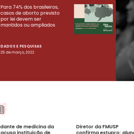
Para 74% dos brasileiros,
30% 
casos de aborto previsto
fora
UISAS
por lei devem ser
mort
mantidos ou ampliados
uma 
tenta
DADOS E PESQUISAS
DADO
25 de março, 2022
23 de
udante de medicina da
Diretor da FMUSP
 acusa instituição de
confirma estupro; alun