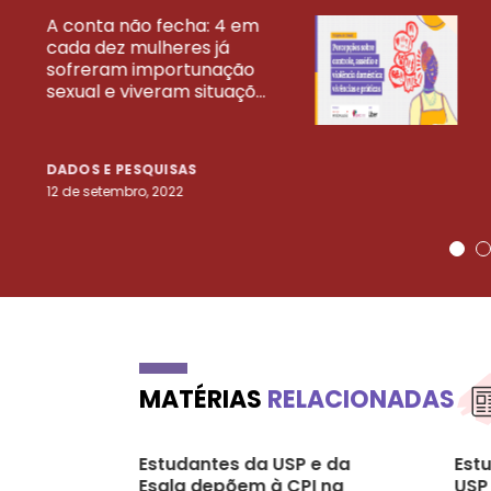
A conta não fecha: 4 em
cada dez mulheres já
VEJA MAIS PESQ
sofreram importunação
sexual e viveram situaçõ...
DADOS E PESQUISAS
12 de setembro, 2022
MATÉRIAS
RELACIONADAS
Estudantes da USP e da
Est
Esalq depõem à CPI na
USP