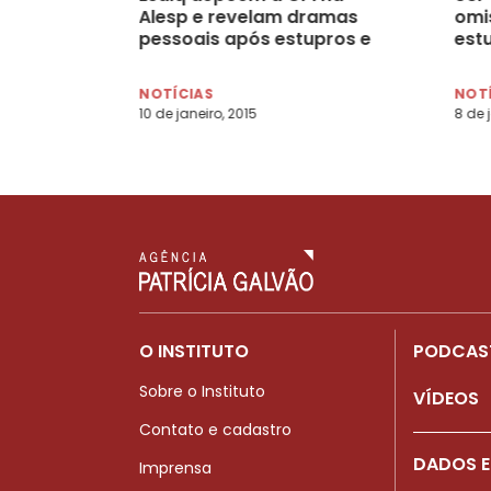
Alesp e revelam dramas
omi
pessoais após estupros e
est
impunidade dos
agressores
NOTÍCIAS
NOT
10 de janeiro, 2015
8 de 
O INSTITUTO
PODCAS
Sobre o Instituto
VÍDEOS
Contato e cadastro
DADOS E
Imprensa