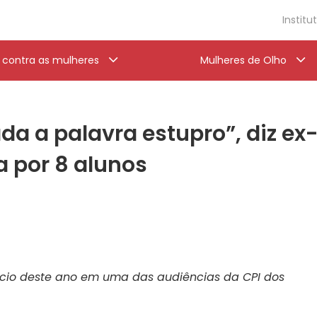
Institu
a contra as mulheres
Mulheres de Olho
a a palavra estupro”, diz ex-
 por 8 alunos
nício deste ano em uma das audiências da CPI dos