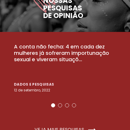
NOSSAS
PESQUISAS
DE OPINIÃO
A conta não fecha: 4 em cada dez
P
la
mulheres já sofreram importunação
a
sexual e viveram situaçõ...
m
DADOS E PESQUISAS
D
12 de setembro, 2022
25
VEJA MAIS PESQUISAS