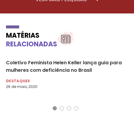
MATÉRIAS
RELACIONADAS
a a
Coletivo Feminista Helen Keller lança guia para
Mi
mulheres com deficiência no Brasil
or
C
DESTAQUES
26 de maio, 2020
DE
14 