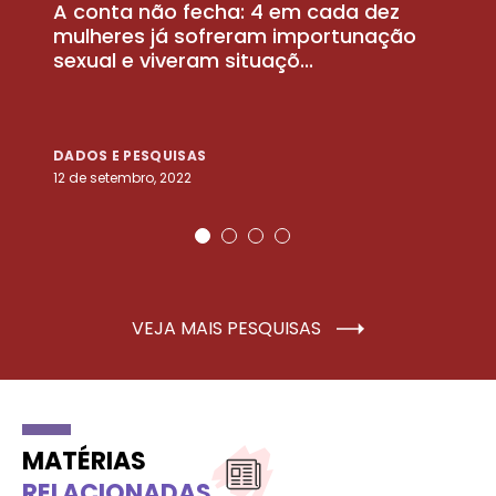
A conta não fecha: 4 em cada dez
P
la
mulheres já sofreram importunação
a
sexual e viveram situaçõ...
m
DADOS E PESQUISAS
D
12 de setembro, 2022
25
VEJA MAIS PESQUISAS
MATÉRIAS
RELACIONADAS