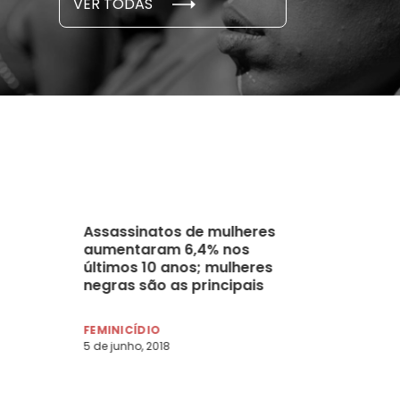
VER TODAS
 novembro, 2021
15 de outubro
Assassinatos de mulheres
aumentaram 6,4% nos
últimos 10 anos; mulheres
negras são as principais
vítimas
FEMINICÍDIO
5 de junho, 2018