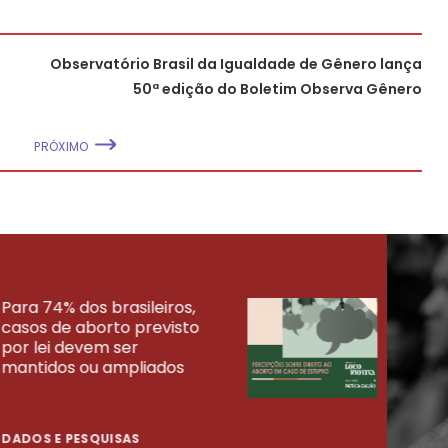
Observatório Brasil da Igualdade de Gênero lança
50ª edição do Boletim Observa Gênero
PRÓXIMO
Para 74% dos brasileiros,
30% 
casos de aborto previsto
fora
UISAS
por lei devem ser
mort
mantidos ou ampliados
uma 
tenta
DADOS E PESQUISAS
DADO