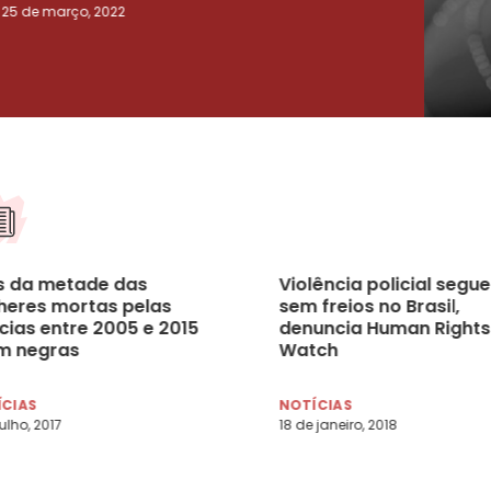
25 de março, 2022
23 de
s da metade das
Violência policial segue
heres mortas pelas
sem freios no Brasil,
cias entre 2005 e 2015
denuncia Human Rights
m negras
Watch
ÍCIAS
NOTÍCIAS
julho, 2017
18 de janeiro, 2018