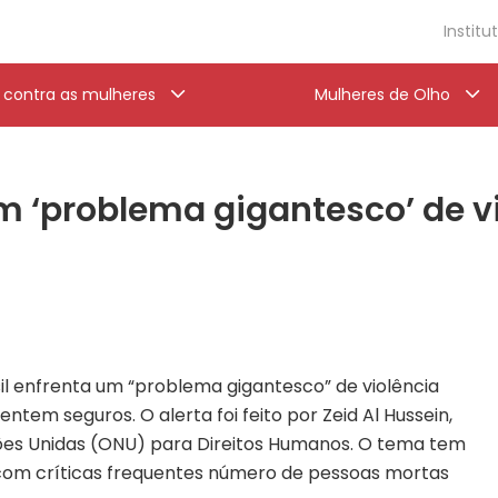
Institu
a contra as mulheres
Mulheres de Olho
m ‘problema gigantesco’ de vi
il enfrenta um “problema gigantesco” de violência
sentem seguros. O alerta foi feito por Zeid Al Hussein,
ões Unidas (ONU) para Direitos Humanos. O tema tem
, com críticas frequentes número de pessoas mortas