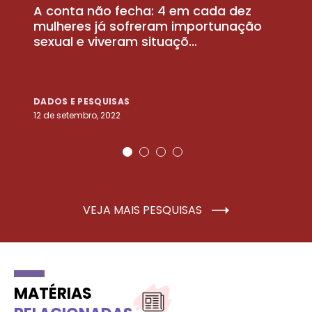
A conta não fecha: 4 em cada dez
P
la
mulheres já sofreram importunação
a
sexual e viveram situaçõ...
m
DADOS E PESQUISAS
D
12 de setembro, 2022
25
VEJA MAIS PESQUISAS
MATÉRIAS