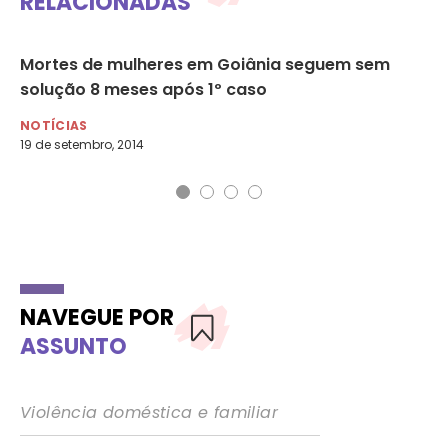
RELACIONADAS
a
Mortes de mulheres em Goiânia seguem sem
Mu
solução 8 meses após 1º caso
Go
NOTÍCIAS
NO
19 de setembro, 2014
5 d
NAVEGUE POR
ASSUNTO
Violência doméstica e familiar