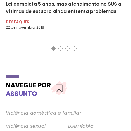
Lei completa 5 anos, mas atendimento no SUS a
Ap
vítimas de estupro ainda enfrenta problemas
da
em
DESTAQUES
22 de novembro, 2018
DE
13 
NAVEGUE POR
ASSUNTO
Violência doméstica e familiar
|
Violência sexual
LGBTIfobia