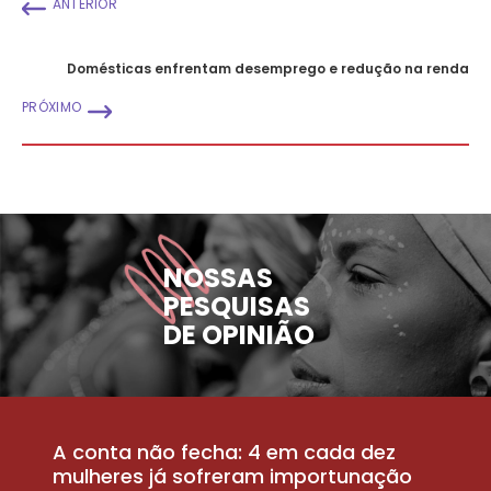
ANTERIOR
Domésticas enfrentam desemprego e redução na renda
PRÓXIMO
NOSSAS
PESQUISAS
DE OPINIÃO
A conta não fecha: 4 em cada dez
P
la
mulheres já sofreram importunação
a