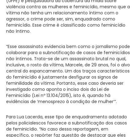
(UFPE) e pesquisadora da cobertura da mídia sobre
violência contra as mulheres e feminicídio, mesmo que a
vítima não tenha um relacionamento íntimo com o
agressor, o crime pode ser, sim, enquadrado como
feminicídio. Esse crime é classificado como feminicídio
não íntimo.
“Esse assassinato evidencia bem como o jornalismo pode
colaborar para a subnotificação de casos de feminicídios
não íntimos. Trata-se de um assassinato brutal no qual,
inclusive, o rosto da vítima, Marcele, de 29 anos, foi o alvo
central do espancamento. Um dos traços característicos
do feminicídio é justamente desfigurar os signos de
feminilidade da vítima. Portanto, esse caso deveria ser
investigado como aponta o inciso dois da Lei de
Feminicídio (Lei nº 13.104/2015), isto é, quando há
evidências de ‘menosprezo à condição de mulher’”.
Para Lua Lacerda, esse tipo de enquadramento adotado
pelos policialescos favorece a subnotificação dos casos
de feminicídio. “No caso dessa reportagem, em
específico, o repórter faz questão de destacar que eles