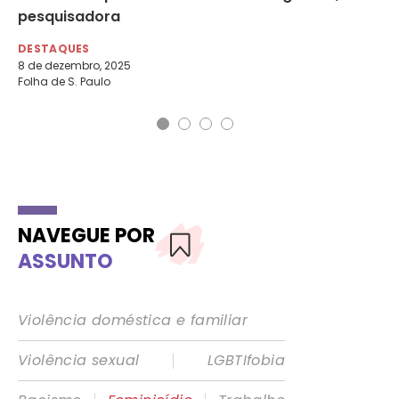
pesquisadora
pe
DESTAQUES
DE
8 de dezembro, 2025
1 d
Folha de S. Paulo
Agê
NAVEGUE POR
ASSUNTO
Violência doméstica e familiar
|
Violência sexual
LGBTIfobia