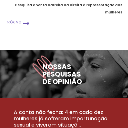
Pesquisa aponta barreira da direita à representação das
mulheres
PRÓXIMO
NOSSAS
PESQUISAS
DE OPINIÃO
A conta não fecha: 4 em cada dez
P
la
mulheres já sofreram importunação
a
sexual e viveram situaçõ...
m