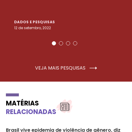
DADOS E PESQUISAS
D
12 de setembro, 2022
25
VEJA MAIS PESQUISAS
MATÉRIAS
RELACIONADAS
Brasil vive epidemia de violência de gênero, diz
Ór