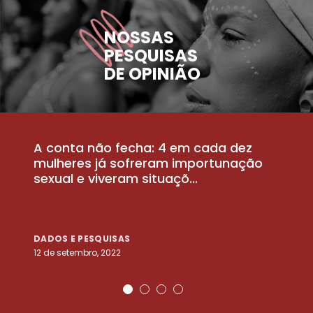
NOSSAS
PESQUISAS
DE OPINIÃO
A conta não fecha: 4 em cada dez
P
la
mulheres já sofreram importunação
a
sexual e viveram situaçõ...
m
DADOS E PESQUISAS
D
12 de setembro, 2022
25