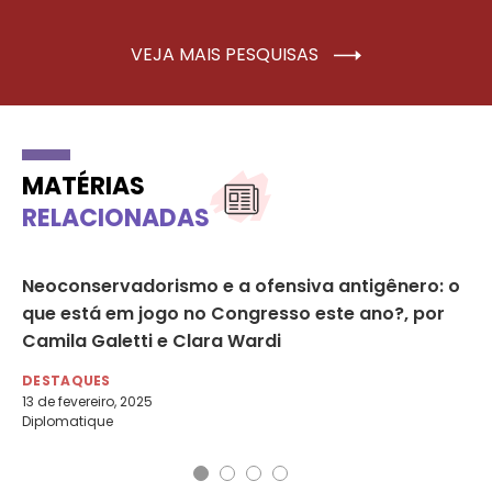
VEJA MAIS PESQUISAS
MATÉRIAS
RELACIONADAS
Neoconservadorismo e a ofensiva antigênero: o
Go
que está em jogo no Congresso este ano?, por
or
Camila Galetti e Clara Wardi
mu
DESTAQUES
DE
13 de fevereiro, 2025
Met
Diplomatique