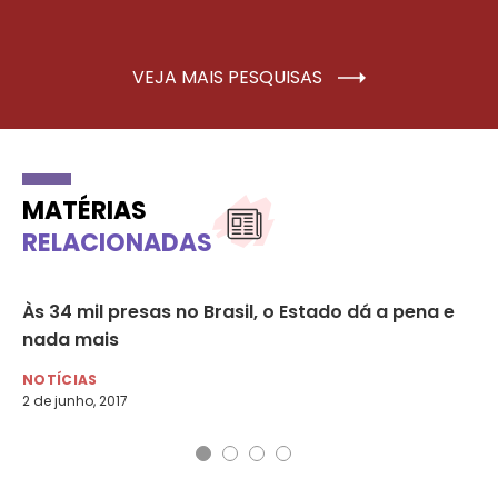
VEJA MAIS PESQUISAS
MATÉRIAS
RELACIONADAS
Às 34 mil presas no Brasil, o Estado dá a pena e
Mu
nada mais
hi
NOTÍCIAS
NO
2 de junho, 2017
9 d