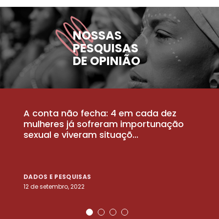
NOSSAS
PESQUISAS
DE OPINIÃO
A conta não fecha: 4 em cada dez
P
la
mulheres já sofreram importunação
a
sexual e viveram situaçõ...
m
DADOS E PESQUISAS
D
12 de setembro, 2022
25