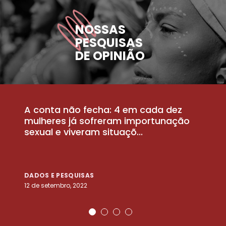
NOSSAS
PESQUISAS
DE OPINIÃO
A conta não fecha: 4 em cada dez
P
la
mulheres já sofreram importunação
a
sexual e viveram situaçõ...
m
DADOS E PESQUISAS
D
12 de setembro, 2022
25