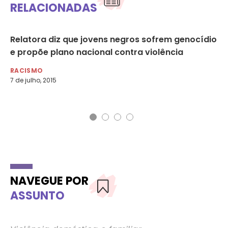
RELACIONADAS
Relatora diz que jovens negros sofrem genocídio
An
e propõe plano nacional contra violência
es
RACISMO
RA
7 de julho, 2015
26 
NAVEGUE POR
ASSUNTO