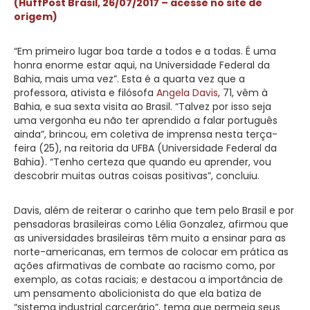
(HuffPost Brasil, 26/07/2017 – acesse no site de
origem)
“Em primeiro lugar boa tarde a todos e a todas. É uma
honra enorme estar aqui, na Universidade Federal da
Bahia, mais uma vez”. Esta é a quarta vez que a
professora, ativista e filósofa
Angela Davis
, 71, vêm à
Bahia, e sua sexta visita ao Brasil. “Talvez por isso seja
uma vergonha eu não ter aprendido a falar português
ainda”, brincou, em coletiva de imprensa nesta terça-
feira (25), na reitoria da UFBA (Universidade Federal da
Bahia). “Tenho certeza que quando eu aprender, vou
descobrir muitas outras coisas positivas”, concluiu.
Davis, além de reiterar o carinho que tem pelo Brasil e por
pensadoras brasileiras como Lélia Gonzalez, afirmou que
as universidades brasileiras têm muito a ensinar para as
norte-americanas, em termos de colocar em prática as
ações afirmativas de combate ao racismo como, por
exemplo, as cotas raciais; e destacou a importância de
um pensamento abolicionista do que ela batiza de
“sistema industrial carcerário”, tema que permeia seus