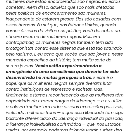
mulheres que estão encarceradas são negras, eu estou
correta?). Além disso, aquelas que são mais afetadas
pelas políticas de encarceramento são mulheres,
independente de estarem presas. Elas são casadas com
esses homens. Eu sei que, nos Estados Unidos, quando
vamos às salas de visitas nas prisões, você descobre um
número enorme de mulheres negras. Mas, em
contrapartida, as mulheres negras também tem sido
protagonistas contra esse sistema que está tão saturado
pelo racismo. E eu acho que vocês, que são jovens, neste
momento específico da história, tem muita sorte de
serem jovens.
Vocês estão experimentando a
emergência de uma consciência que deveria ter sido
desenvolvida há muitas gerações atrás.
E este é o
papel que as mulheres negras sempre tiveram: lutar
contra instituições de repressão e racistas. Mas,
finalmente, estamos reconhecendo que as mulheres têm
capacidade de exercer cargos de liderança — e eu utilizo
a palavra ‘mulher’ em todas as suas expressões possíveis,
incluindo mulheres trans — e que essa liberdade tem algo
bastante diferenciado da liderança individual do passado,
a liderança individualista carismática — que, nos Estados
Unidos, por exemplo, podemos falar de Martin Luther King