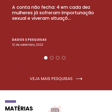
A conta não fecha: 4 em cada dez
P
la
mulheres já sofreram importunação
a
sexual e viveram situaçõ...
m
DADOS E PESQUISAS
D
12 de setembro, 2022
25
VEJA MAIS PESQUISAS
MATÉRIAS