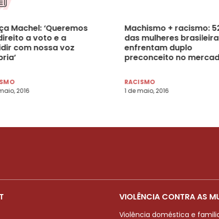
ça Machel: ‘Queremos
Machismo + racismo: 
direito a voto e a
das mulheres brasileira
idir com nossa voz
enfrentam duplo
ria’
preconceito no merca
de trabalho
ISMO
RACISMO
maio, 2016
1 de maio, 2016
T
VIOLÊNCIA CONTRA AS M
Violência doméstica e famili