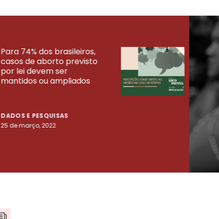
Para 74% dos brasileiros,
30% 
casos de aborto previsto
fora
UISAS
por lei devem ser
mort
mantidos ou ampliados
uma 
tenta
DADOS E PESQUISAS
DADO
25 de março, 2022
23 de