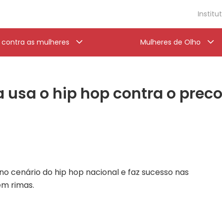
Institu
a contra as mulheres
Mulheres de Olho
a usa o hip hop contra o prec
o cenário do hip hop nacional e faz sucesso nas
em rimas.