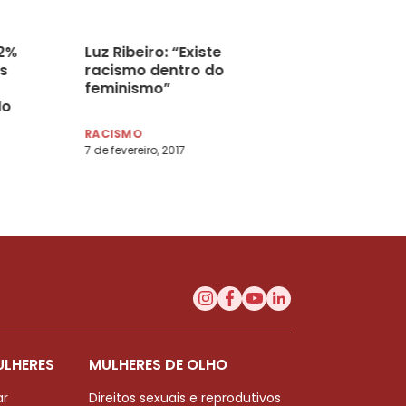
52%
Luz Ribeiro: “Existe
s
racismo dentro do
feminismo”
do
RACISMO
7 de fevereiro, 2017
ULHERES
MULHERES DE OLHO
ar
Direitos sexuais e reprodutivos