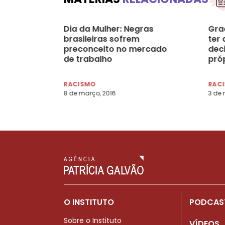
Dia da Mulher: Negras
Gra
brasileiras sofrem
ter 
preconceito no mercado
dec
de trabalho
próp
RACISMO
RAC
8 de março, 2016
3 de 
O INSTITUTO
PODCAS
Sobre o Instituto
VÍDEOS