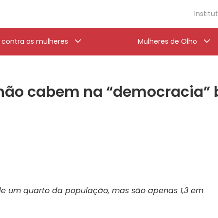
Institu
a contra as mulheres
Mulheres de Olho
não cabem na “democracia” br
e um quarto da população, mas são apenas 1,3 em