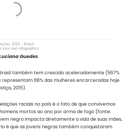
eições 2016 – Brasil
e your own infographics
 Luciana Guedes
 Brasil também tem crescido aceleradamente (567%
as representam 68% das mulheres encarceradas hoje
tiça, 2015).
lações raciais no país é o fato de que convivemos
 homens mortos ao ano por arma de fogo (fonte:
ovem negro impacta diretamente a vida de suas mães,
nário é que as jovens negras também conquistaram