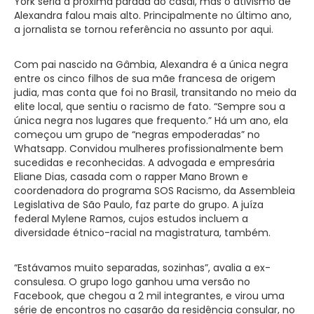
York seria a próxima parada do casal, mas o ativismo de
Alexandra falou mais alto. Principalmente no último ano,
a jornalista se tornou referência no assunto por aqui.
Com pai nascido na Gâmbia, Alexandra é a única negra
entre os cinco filhos de sua mãe francesa de origem
judia, mas conta que foi no Brasil, transitando no meio da
elite local, que sentiu o racismo de fato. “Sempre sou a
única negra nos lugares que frequento.” Há um ano, ela
começou um grupo de “negras empoderadas” no
Whatsapp. Convidou mulheres profissionalmente bem
sucedidas e reconhecidas. A advogada e empresária
Eliane Dias, casada com o rapper Mano Brown e
coordenadora do programa SOS Racismo, da Assembleia
Legislativa de São Paulo, faz parte do grupo. A juíza
federal Mylene Ramos, cujos estudos incluem a
diversidade étnico-racial na magistratura, também.
“Estávamos muito separadas, sozinhas”, avalia a ex-
consulesa. O grupo logo ganhou uma versão no
Facebook, que chegou a 2 mil integrantes, e virou uma
série de encontros no casarão da residência consular, no