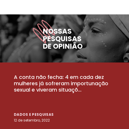
NOSSAS
PESQUISAS
DE OPINIÃO
A conta não fecha: 4 em cada dez
P
la
mulheres já sofreram importunação
a
sexual e viveram situaçõ...
m
DADOS E PESQUISAS
D
12 de setembro, 2022
25