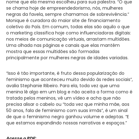
nome que ela mesma escolheu para sua palestra. “O que
se chama hoje de empreendedorismo, nós, mulheres
negras da favela, sempre chamamos de sobrevivência.”
Monique é curadora do maior site de financiamento
coletivo do País. Em comum, todas elas são aquilo o que
o marketing classifica hoje como influenciadoras digitais:
nos meios de comunicação virtuais, arrastam multidões.
Uma olhada nas páginas e canais que elas mantêm
mostra que essas multidões são formadas
principalmente por mulheres negras de idades variadas.
“Isso é tão importante, é fruto dessa popularização do
feminismo que aconteceu muito devido às redes sociais”,
avalia Stephanie Ribeiro. Para ela, toda vez que uma
menina lê algo em um blog e não aceita a forma como é
tratada pelos meninos, vê um vídeo e acha que não
precisa alisar o cabelo ou “toda vez que minha mãe, aos
50 anos, fala de feminismo com suas irmãs”, é um sinal
de que o feminismo negro ganhou volume e adeptas. “E
que estamos expandindo nossas narrativas e espaços.”
Acesse o PDF: