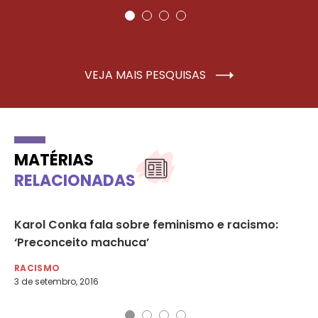
VEJA MAIS PESQUISAS
MATÉRIAS
RELACIONADAS
Karol Conka fala sobre feminismo e racismo:
Fe
‘Preconceito machuca’
po
RACISMO
RA
3 de setembro, 2016
19 