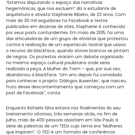
“Estamos disputando o espaço das narrativas
hegemônicas, que nos excluem” diz a estudante de
arquitetura e ativista Stephanie Ribeiro, de 23 anos. Com
mais de 30 mil seguidores no Facebook e textos
publicados em dezenas de sites, Stephanie é conhecida
por seus posts contundentes. Em maio de 2015, foi uma
das articuladoras de um grupo de ativistas que protestou
contra a realização de um espetáculo teatral que usava
o recurso da blackface, quando atores brancos se pintam
de negros. Os protestos viraram um debate organizado
no mesmo espaço cultural paulistano onde seria
realizada a peça, A Mulher do Trem – que, por sua vez,
abandonou a blackface. “Um ano depois fui convidada
para conhecer o projeto ‘Diálogos Ausentes’, que nasceu
fruto desse descontentamento que começou com um
post de Facebook”, conta.
Enquanto Rafaela Silva estava nos finalmentes do seu
treinamento vitorioso, três semanas atrás, no fim de
julho, mais de 400 pessoas assistiam em São Paulo à
série de palestras de um TEDx cujo tema era “Mulheres
que Inspiram”. O TED é um formato de conferência