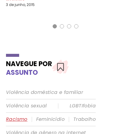
3 de junho, 2015
27 
NAVEGUE POR
ASSUNTO
Violência doméstica e familiar
|
Violência sexual
LGBTIfobia
|
|
Racismo
Feminicídio
Trabalho
Violência de gênero na internet