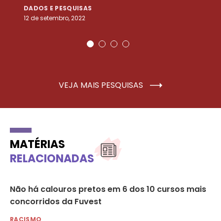
DADOS E PESQUISAS
D
12 de setembro, 2022
25
VEJA MAIS PESQUISAS
MATÉRIAS
RELACIONADAS
os
Não há calouros pretos em 6 dos 10 cursos mais
Po
concorridos da Fuvest
Ga
RACISMO
RA