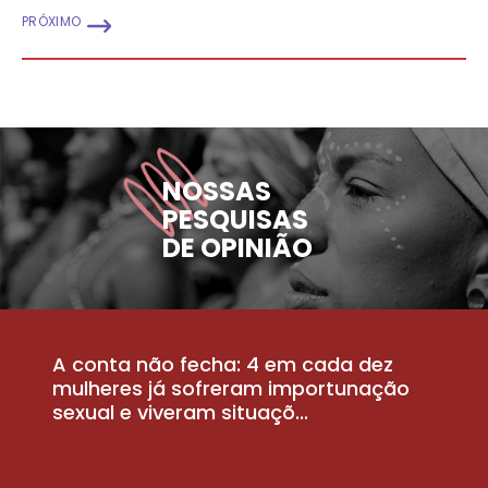
PRÓXIMO
NOSSAS
PESQUISAS
DE OPINIÃO
A conta não fecha: 4 em cada dez
P
la
mulheres já sofreram importunação
a
sexual e viveram situaçõ...
m