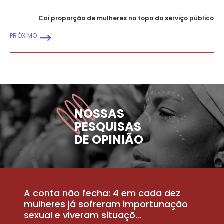
Cai proporção de mulheres no topo do serviço público
PRÓXIMO
NOSSAS
PESQUISAS
DE OPINIÃO
A conta não fecha: 4 em cada dez
P
la
mulheres já sofreram importunação
a
sexual e viveram situaçõ...
m