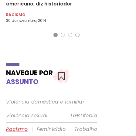
americano, diz historiador
de
RACISMO
RA
30 de novembro, 2014
2 d
NAVEGUE POR
ASSUNTO
Violência doméstica e familiar
|
Violência sexual
LGBTIfobia
|
|
Racismo
Feminicídio
Trabalho