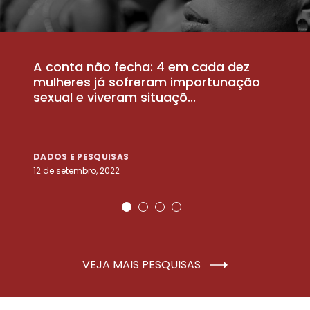
A conta não fecha: 4 em cada dez
P
la
mulheres já sofreram importunação
a
sexual e viveram situaçõ...
m
DADOS E PESQUISAS
D
12 de setembro, 2022
25
VEJA MAIS PESQUISAS