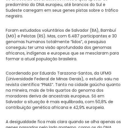
predomínio do DNA europeu, até brancos do Sul e
Sudeste carregam em seus genes pistas sobre o tráfico
negreiro.
Foram estudados voluntários de Salvador (BA), Bambuí
(MG) e Pelotas (RS). Mas, com 6.487 participantes e 30
genomas humanos totalmente “lidos”, a pesquisa
conseguiu ter uma visão aprofundada dos genomas
africanos, indígenas e europeus que se mesclaram para
formar a atual população brasileira.
Coordenado por Eduardo Tarazona-Santos, da UFMG
(Universidade Federal de Minas Gerais), o estudo saiu na
revista científica “PNAS”. Tanto na cidade gaúcha quanto
na mineira, mais de três quartos do genoma dos
moradores deriva de ancestrais europeus. Só em
Salvador a situação é mais equilibrada, com 50,8% de
contribuição genética africana e 42,9% europeia.
A desigualdade fica mais clara quando se olha apenas os
genes passados pelo lado materno, como os do DNA