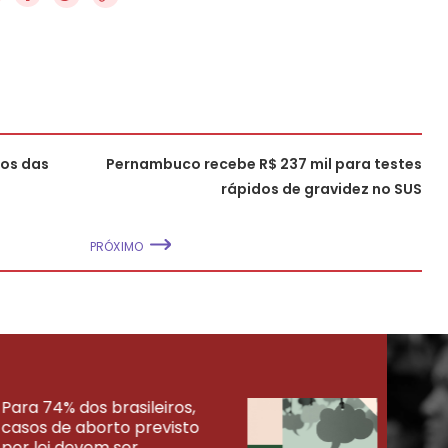
tos das
Pernambuco recebe R$ 237 mil para testes
rápidos de gravidez no SUS
PRÓXIMO
Para 74% dos brasileiros,
30% 
casos de aborto previsto
fora
UISAS
por lei devem ser
mort