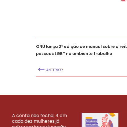
ONU lança 2ª edição de manual sobre direi
pessoas LGBT no ambiente trabalho
ANTERIOR
A conta não fecha: 4 em
cada dez mulheres já
VEJA MAIS PESQ
sofreram importunação