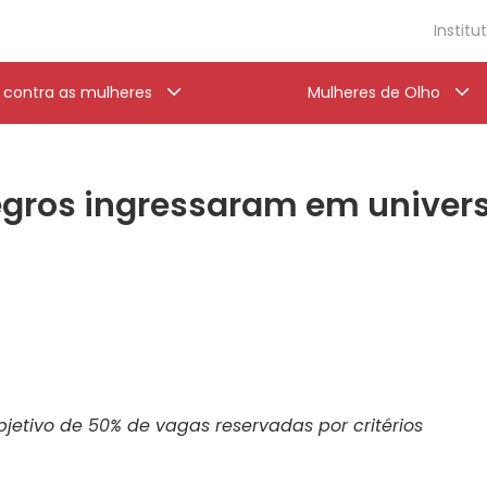
Institu
a contra as mulheres
Mulheres de Olho
negros ingressaram em univer
bjetivo de 50% de vagas reservadas por critérios