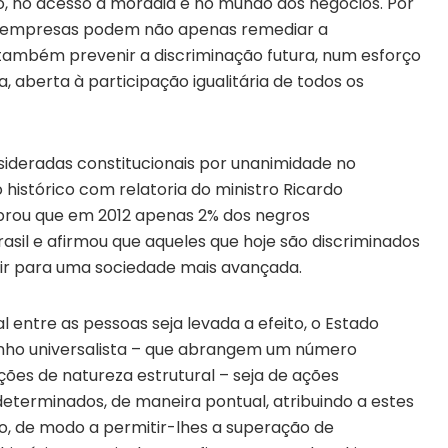
, no acesso à moradia e no mundo dos negócios. Por
 as empresas podem não apenas remediar a
também prevenir a discriminação futura, num esforço
, aberta à participação igualitária de todos os
sideradas constitucionais por unanimidade no
 histórico com relatoria do ministro Ricardo
mbrou que em 2012 apenas 2% dos negros
asil e afirmou que aqueles que hoje são discriminados
ir para uma sociedade mais avançada.
al entre as pessoas seja levada a efeito, o Estado
cunho universalista – que abrangem um número
ções de natureza estrutural – seja de ações
determinados, de maneira pontual, atribuindo a estes
o, de modo a permitir-lhes a superação de