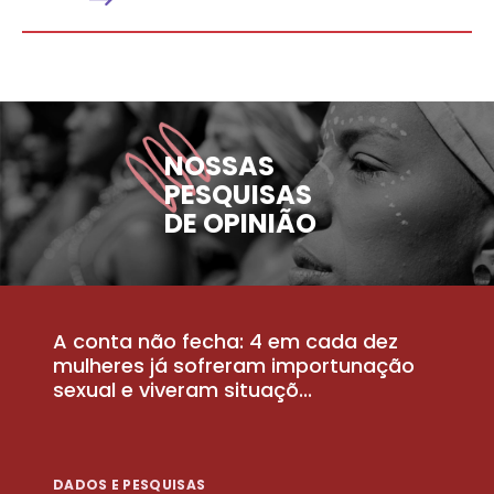
NOSSAS
PESQUISAS
DE OPINIÃO
A conta não fecha: 4 em cada dez
P
la
mulheres já sofreram importunação
a
sexual e viveram situaçõ...
m
DADOS E PESQUISAS
D