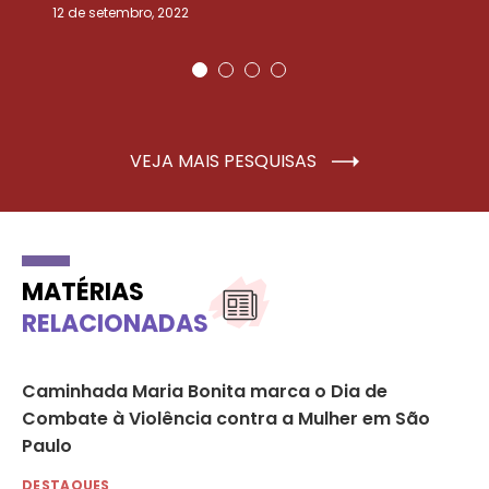
12 de setembro, 2022
25
VEJA MAIS PESQUISAS
MATÉRIAS
RELACIONADAS
to
Caminhada Maria Bonita marca o Dia de
ON
a
Combate à Violência contra a Mulher em São
vi
Paulo
DE
7 d
DESTAQUES