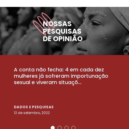
NOSSAS
PESQUISAS
DE OPINIÃO
A conta não fecha: 4 em cada dez
P
la
mulheres já sofreram importunação
a
sexual e viveram situaçõ...
m
DADOS E PESQUISAS
D
12 de setembro, 2022
25