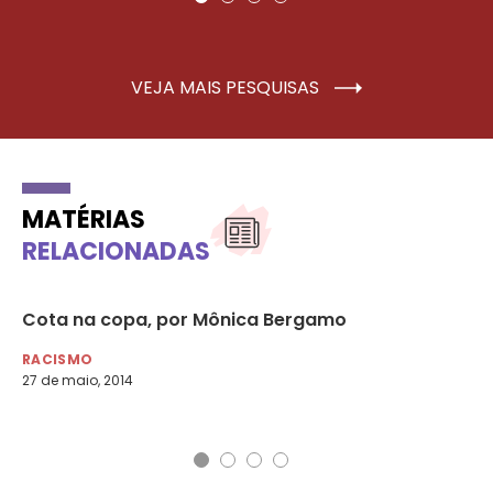
VEJA MAIS PESQUISAS
MATÉRIAS
RELACIONADAS
Cota na copa, por Mônica Bergamo
“A
ra
RACISMO
27 de maio, 2014
MU
29 