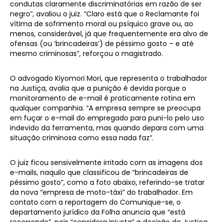
condutas claramente discriminatórias em razão de ser
negro”, avaliou o juiz. “Claro está que o Reclamante foi
vítima de sofrimento moral ou psíquico grave ou, ao
menos, considerável, já que frequentemente era alvo de
ofensas (ou ‘brincadeiras’) de péssimo gosto – e até
mesmo criminosas”, reforçou o magistrado.
O advogado Kiyomori Mori, que representa o trabalhador
na Justiça, avalia que a punição é devida porque o
monitoramento de e-mail é praticamente rotina em
qualquer companhia. “A empresa sempre se preocupa
em fuçar o e-mail do empregado para puni-lo pelo uso
indevido da ferramenta, mas quando depara com uma
situação criminosa como essa nada faz”.
O juiz ficou sensivelmente irritado com as imagens dos
e-mails, naquilo que classificou de “brincadeiras de
péssimo gosto”, como a foto abaixo, referindo-se tratar
da nova “empresa de moto-táxi” do trabalhador. Em
contato com a reportagem do Comunique-se, o
departamento jurídico da Folha anuncia que “está
recorrendo”, pois “considera injusta” a decisão da Justiça