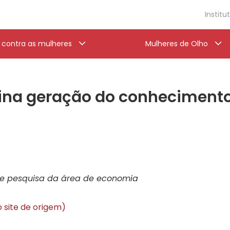
Institu
a contra as mulheres
Mulheres de Olho
na geração do conheciment
de pesquisa da área de economia
o site de origem)