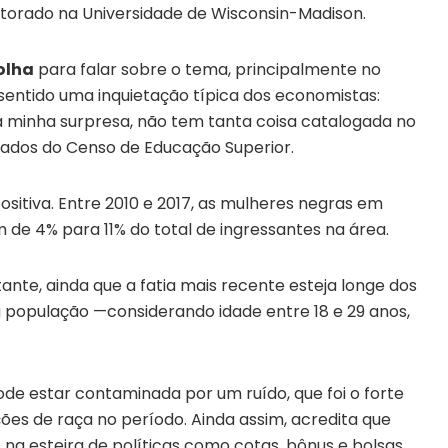
outorado na Universidade de Wisconsin-Madison.
olha
para falar sobre o tema, principalmente no
r sentido uma inquietação típica dos economistas:
 a minha surpresa, não tem tanta coisa catalogada no
de dados do Censo de Educação Superior.
sitiva. Entre 2010 e 2017, as mulheres negras em
 de 4% para 11% do total de ingressantes na área.
nte, ainda que a fatia mais recente esteja longe dos
 população —considerando idade entre 18 e 29 anos,
de estar contaminada por um ruído, que foi o forte
es de raça no período. Ainda assim, acredita que
 na esteira de políticas como cotas, bônus e bolsas.