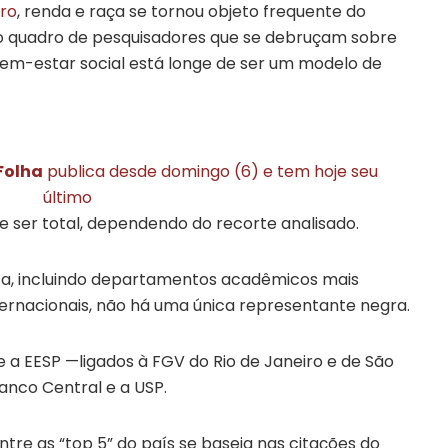
ro
, renda e raça se tornou objeto frequente do
 quadro de pesquisadores que se debruçam sobre
bem-estar social está longe de ser um modelo de
Folha
publica desde domingo (6) e tem hoje seu
último
e ser total, dependendo do recorte analisado.
ca, incluindo departamentos acadêmicos mais
nternacionais, não há uma única representante negra.
e a EESP —ligados à FGV do Rio de Janeiro e de São
anco Central e a USP.
ntre as “top 5” do país se baseia nas citações do