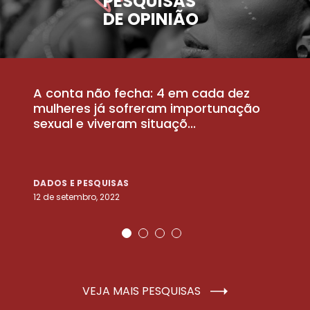
PESQUISAS
DE OPINIÃO
A conta não fecha: 4 em cada dez
P
la
mulheres já sofreram importunação
a
sexual e viveram situaçõ...
m
DADOS E PESQUISAS
D
12 de setembro, 2022
25
VEJA MAIS PESQUISAS