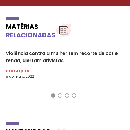
MATÉRIAS
RELACIONADAS
Violência contra a mulher tem recorte de cor e
Fa
et
renda, alertam ativistas
se
DESTAQUES
DE
5 de maio, 2022
13 
Agê