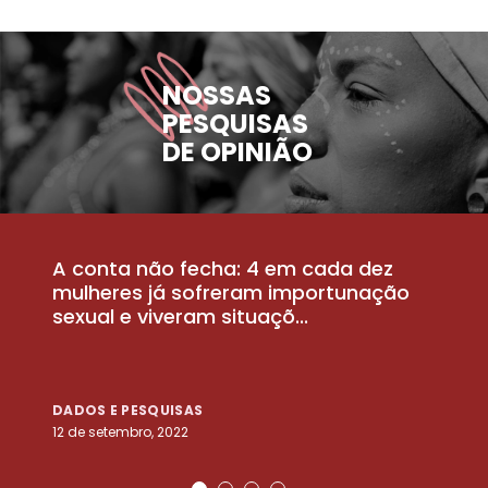
NOSSAS
PESQUISAS
DE OPINIÃO
A conta não fecha: 4 em cada dez
P
la
mulheres já sofreram importunação
a
sexual e viveram situaçõ...
m
DADOS E PESQUISAS
D
12 de setembro, 2022
25