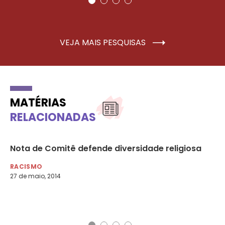
VEJA MAIS PESQUISAS
MATÉRIAS
RELACIONADAS
e
Nota de Comitê defende diversidade religiosa
Mu
in
RACISMO
27 de maio, 2014
DE
23 