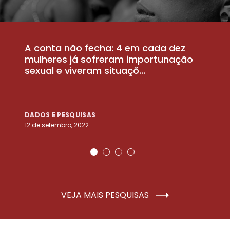
A conta não fecha: 4 em cada dez
P
la
mulheres já sofreram importunação
a
sexual e viveram situaçõ...
m
DADOS E PESQUISAS
D
12 de setembro, 2022
25
VEJA MAIS PESQUISAS