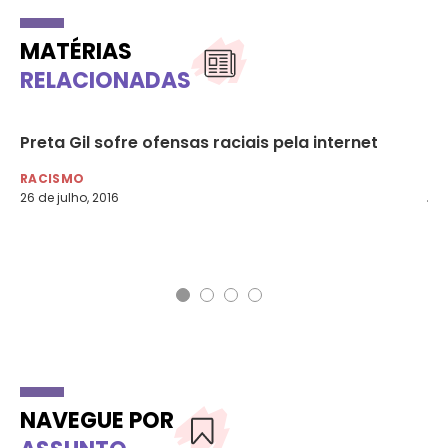
MATÉRIAS
RELACIONADAS
Preta Gil sofre ofensas raciais pela internet
Pa
pa
RACISMO
ju
26 de julho, 2016
RA
3 d
NAVEGUE POR