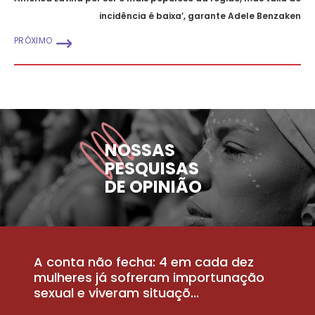
incidência é baixa’, garante Adele Benzaken
PRÓXIMO
NOSSAS
PESQUISAS
DE OPINIÃO
A conta não fecha: 4 em cada dez
P
la
mulheres já sofreram importunação
a
sexual e viveram situaçõ...
m