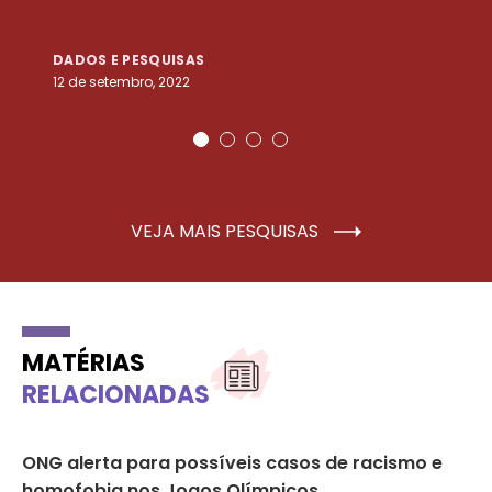
DADOS E PESQUISAS
D
12 de setembro, 2022
25
VEJA MAIS PESQUISAS
MATÉRIAS
RELACIONADAS
ONG alerta para possíveis casos de racismo e
‘M
homofobia nos Jogos Olímpicos
fa