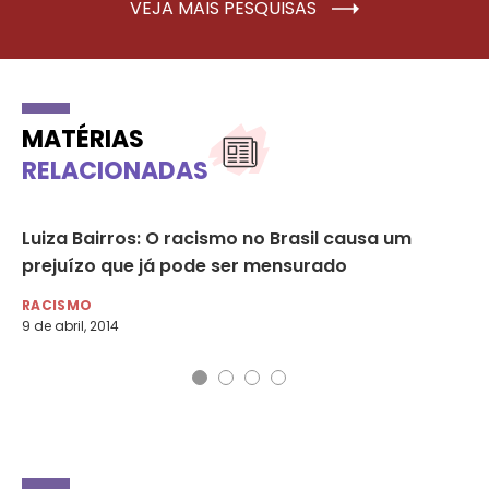
VEJA MAIS PESQUISAS
MATÉRIAS
RELACIONADAS
3;
Luiza Bairros: O racismo no Brasil causa um
Ca
prejuízo que já pode ser mensurado
co
RACISMO
RA
9 de abril, 2014
15 