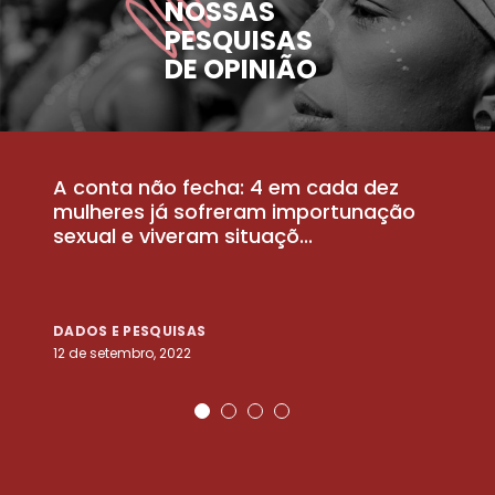
NOSSAS
PESQUISAS
DE OPINIÃO
A conta não fecha: 4 em cada dez
P
la
mulheres já sofreram importunação
a
sexual e viveram situaçõ...
m
DADOS E PESQUISAS
D
12 de setembro, 2022
25