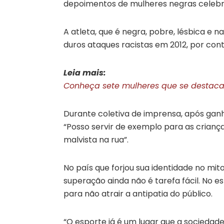
depoimentos de mulheres negras celebra
A atleta, que é negra, pobre, lésbica e 
duros ataques racistas em 2012, por con
Leia mais:
Conheça sete mulheres que se destacar
Durante coletiva de imprensa, após ganha
“Posso servir de exemplo para as crianç
malvista na rua”.
No país que forjou sua identidade no mit
superação ainda não é tarefa fácil. No e
para não atrair a antipatia do público.
“O esporte já é um lugar que a sociedad