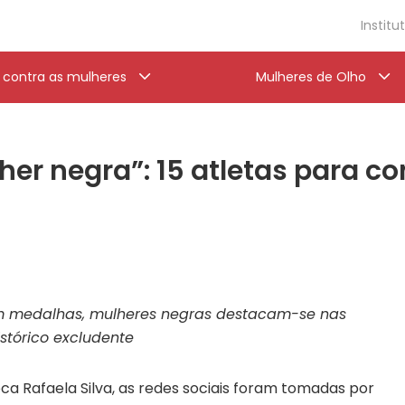
Institu
a contra as mulheres
Mulheres de Olho
r negra”: 15 atletas para co
 medalhas, mulheres negras destacam-se nas
stórico excludente
doca Rafaela Silva, as redes sociais foram tomadas por