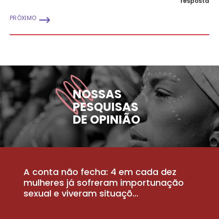
resposta
PRÓXIMO
NOSSAS
PESQUISAS
DE OPINIÃO
A conta não fecha: 4 em cada dez
P
la
mulheres já sofreram importunação
a
sexual e viveram situaçõ...
m