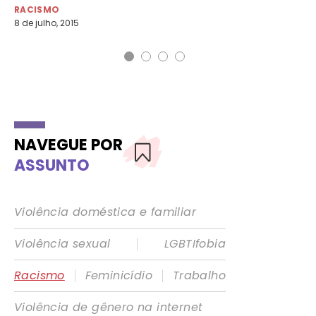
2 d
RACISMO
8 de julho, 2015
NAVEGUE POR
ASSUNTO
Violência doméstica e familiar
|
Violência sexual
LGBTIfobia
|
|
Racismo
Feminicídio
Trabalho
Violência de gênero na internet