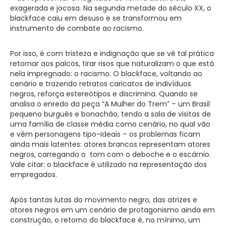
exagerada e jocosa. Na segunda metade do século XX, o
blackface caiu em desuso e se transformou em
instrumento de combate ao racismo.
Por isso, é com tristeza e indignação que se vê tal prática
retornar aos palcos, tirar risos que naturalizam o que está
nela impregnado: o racismo. O blackface, voltando ao
cenário e trazendo retratos caricatos de indivíduos
negros, reforça estereótipos e discrimina. Quando se
analisa o enredo da peça “A Mulher do Trem” – um Brasil
pequeno burguês e bonachão, tendo a sala de visitas de
uma família de classe média como cenário, no qual vão
e vêm personagens tipo-ideais – os problemas ficam
ainda mais latentes: atores brancos representam atores
negros, carregando o tom com o deboche e o escárnio.
Vale citar: o blackface é utilizado na representação dos
empregados.
Após tantas lutas do movimento negro, das atrizes e
atores negros em um cenário de protagonismo ainda em
construção, o retorno do blackface é, no mínimo, um