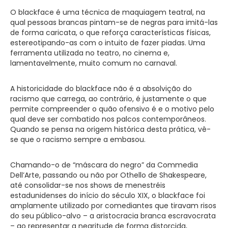
O blackface é uma técnica de maquiagem teatral, na
qual pessoas brancas pintam-se de negras para imitá-las
de forma caricata, o que reforça características físicas,
estereotipando-as com o intuito de fazer piadas. Uma
ferramenta utilizada no teatro, no cinema e,
lamentavelmente, muito comum no carnaval.
A historicidade do blackface não é a absolvição do
racismo que carrega, ao contrário, é justamente o que
permite compreender o quão ofensivo é e o motivo pelo
qual deve ser combatido nos palcos contemporâneos.
Quando se pensa na origem histórica desta prática, vê-
se que o racismo sempre a embasou.
Chamando-o de “máscara do negro” da Commedia
Dell’Arte, passando ou não por Othello de Shakespeare,
até consolidar-se nos shows de menestréis
estadunidenses do início do século XIX, o blackface foi
amplamente utilizado por comediantes que tiravam risos
do seu público-alvo – a aristocracia branca escravocrata
– ao representar a negritude de forma distorcida,