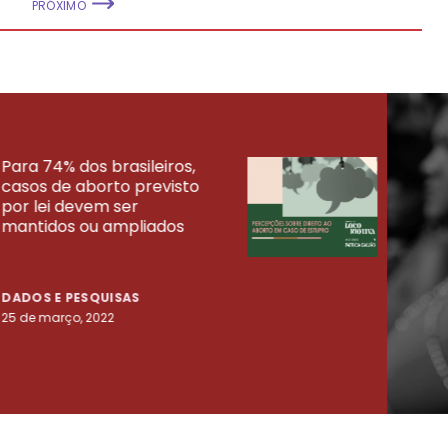
PRÓXIMO
Para 74% dos brasileiros,
30% 
casos de aborto previsto
fora
UISAS
por lei devem ser
mort
mantidos ou ampliados
uma 
tenta
DADOS E PESQUISAS
DADO
25 de março, 2022
23 de