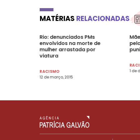
MATÉRIAS
RELACIONADAS
Rio: denunciados PMs
Mãe
envolvidos na morte de
pel
mulher arrastada por
puni
viatura
RAC
1 de 
RACISMO
12 de março, 2015