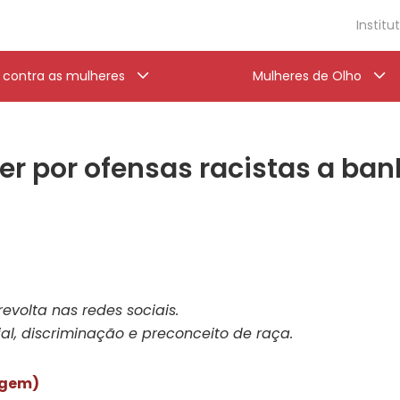
Institu
a contra as mulheres
Mulheres de Olho
 por ofensas racistas a banh
evolta nas redes sociais.
al, discriminação e preconceito de raça.
rigem)