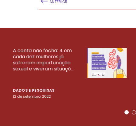
ANTERIOR
A conta não fecha: 4 em
cada dez mulheres já
VEJA MAIS PESQ
sofreram importunação
sexual e viveram situaçõ...
DADOS E PESQUISAS
12 de setembro, 2022