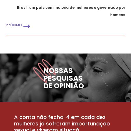
Brasil: um país com maioria de mulheres e governado por
homens
PRÓXIMO
NOSSAS
PESQUISAS
DE OPINIÃO
A conta não fecha: 4 em cada dez
P
la
mulheres já sofreram importunação
a
sexual e viveram situaçõ...
m