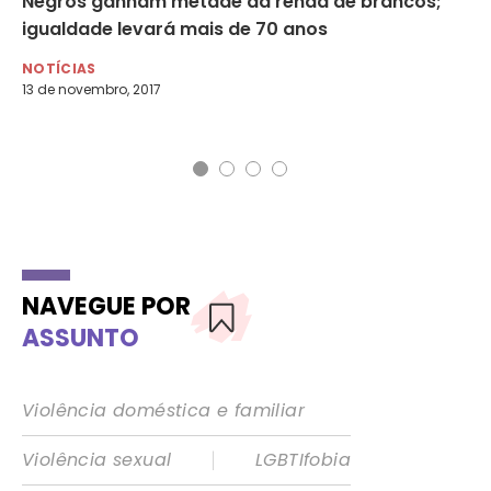
Negros ganham metade da renda de brancos;
An
igualdade levará mais de 70 anos
ma
IB
NOTÍCIAS
13 de novembro, 2017
RA
21 
NAVEGUE POR
ASSUNTO
Violência doméstica e familiar
|
Violência sexual
LGBTIfobia