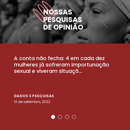
NOSSAS
PESQUISAS
DE OPINIÃO
A conta não fecha: 4 em cada dez
P
la
mulheres já sofreram importunação
a
sexual e viveram situaçõ...
m
DADOS E PESQUISAS
D
12 de setembro, 2022
25