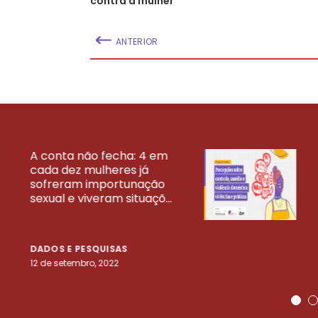
contra a mulher
ANTERIOR
A conta não fecha: 4 em
cada dez mulheres já
VEJA MAIS PESQ
sofreram importunação
sexual e viveram situaçõ...
DADOS E PESQUISAS
12 de setembro, 2022