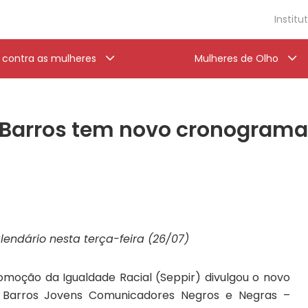
Institu
a contra as mulheres
Mulheres de Olho
 Barros tem novo cronograma
lendário nesta terça-feira (26/07)
romoção da Igualdade Racial (Seppir) divulgou o novo
 Barros Jovens Comunicadores Negros e Negras –