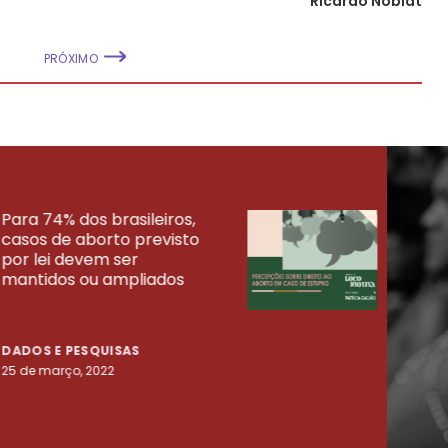
Ricardo Noblat
PRÓXIMO
Para 74% dos brasileiros,
30% 
casos de aborto previsto
fora
UISAS
por lei devem ser
mort
mantidos ou ampliados
uma 
tenta
DADOS E PESQUISAS
DADO
25 de março, 2022
23 de