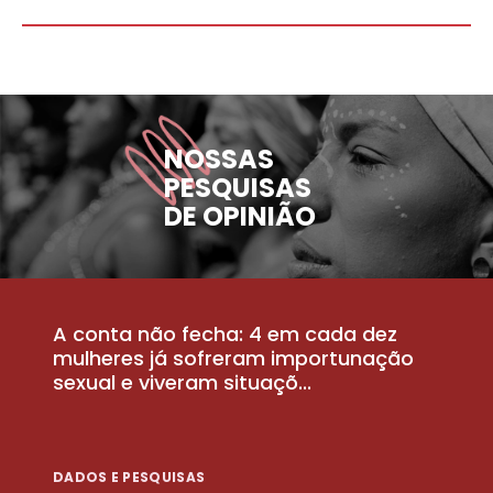
NOSSAS
PESQUISAS
DE OPINIÃO
A conta não fecha: 4 em cada dez
P
la
mulheres já sofreram importunação
a
sexual e viveram situaçõ...
m
DADOS E PESQUISAS
D