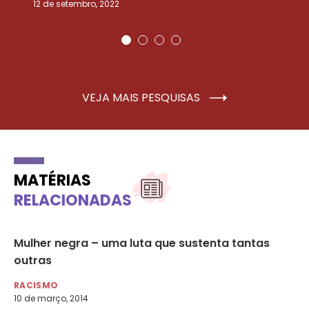
12 de setembro, 2022
25
VEJA MAIS PESQUISAS
MATÉRIAS
RELACIONADAS
Mulher negra – uma luta que sustenta tantas
Se
outras
ra
RACISMO
AG
10 de março, 2014
19 