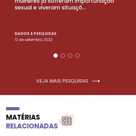
la
mulheres já sofreram importunação
a
sexual e viveram situaçõ...
m
DADOS E PESQUISAS
D
12 de setembro, 2022
25
VEJA MAIS PESQUISAS
MATÉRIAS
RELACIONADAS