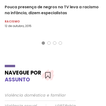
m
Pouca presença de negros na TV leva a racismo
Ti
na infância, dizem especialistas
Mu
do
RACISMO
12 de outubro, 2015
RA
19 
NAVEGUE POR
ASSUNTO
Violência doméstica e familiar
|
Violência sexual
LGBTIfobia