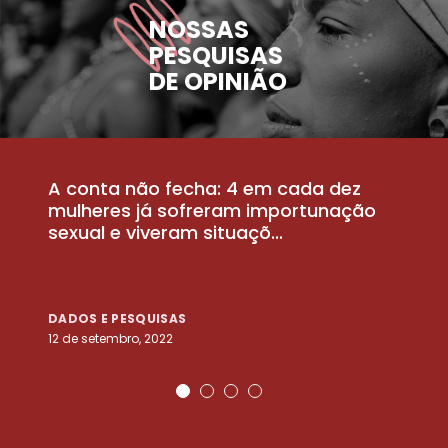
NOSSAS
PESQUISAS
DE OPINIÃO
A conta não fecha: 4 em cada dez
P
la
mulheres já sofreram importunação
a
sexual e viveram situaçõ...
m
DADOS E PESQUISAS
D
12 de setembro, 2022
25