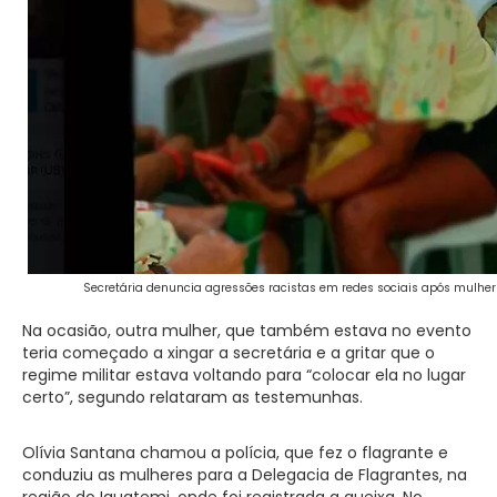
Secretária denuncia agressões racistas em redes sociais após mulher
Na ocasião, outra mulher, que também estava no evento
teria começado a xingar a secretária e a gritar que o
regime militar estava voltando para “colocar ela no lugar
certo”, segundo relataram as testemunhas.
Olívia Santana chamou a polícia, que fez o flagrante e
conduziu as mulheres para a Delegacia de Flagrantes, na
região do Iguatemi, onde foi registrada a queixa. No