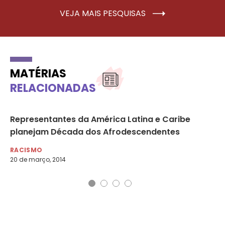
VEJA MAIS PESQUISAS
MATÉRIAS
RELACIONADAS
Representantes da América Latina e Caribe
Jo
planejam Década dos Afrodescendentes
de
RACISMO
RA
20 de março, 2014
9 d