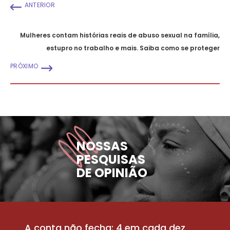
ANTERIOR
Mulheres contam histórias reais de abuso sexual na família,
estupro no trabalho e mais. Saiba como se proteger
PRÓXIMO
NOSSAS
PESQUISAS
DE OPINIÃO
A conta não fecha: 4 em cada dez
P