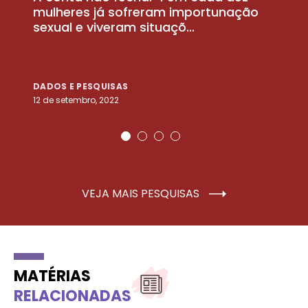
la
mulheres já sofreram importunação
a
sexual e viveram situaçõ...
m
DADOS E PESQUISAS
D
12 de setembro, 2022
25
VEJA MAIS PESQUISAS
MATÉRIAS
RELACIONADAS