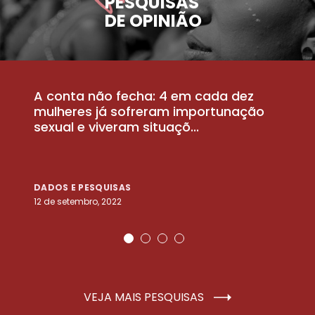
PESQUISAS
DE OPINIÃO
A conta não fecha: 4 em cada dez
P
la
mulheres já sofreram importunação
a
sexual e viveram situaçõ...
m
DADOS E PESQUISAS
D
12 de setembro, 2022
25
VEJA MAIS PESQUISAS