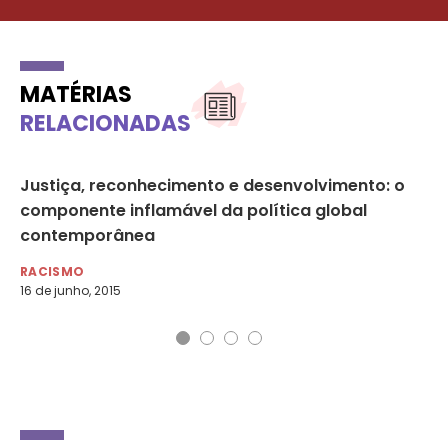
MATÉRIAS
RELACIONADAS
Justiça, reconhecimento e desenvolvimento: o
Ne
componente inflamável da política global
di
contemporânea
RA
19 
RACISMO
16 de junho, 2015