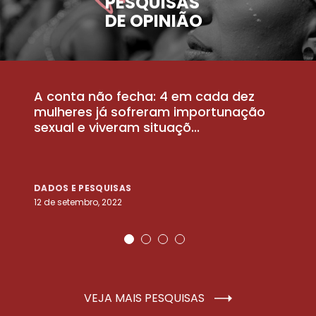
PESQUISAS
DE OPINIÃO
A conta não fecha: 4 em cada dez
P
la
mulheres já sofreram importunação
a
sexual e viveram situaçõ...
m
DADOS E PESQUISAS
D
12 de setembro, 2022
25
VEJA MAIS PESQUISAS