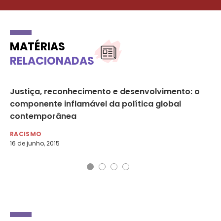
MATÉRIAS
RELACIONADAS
Justiça, reconhecimento e desenvolvimento: o
Ne
componente inflamável da política global
di
contemporânea
RA
19 
RACISMO
16 de junho, 2015