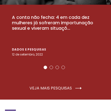
A conta não fecha: 4 em cada dez
P
la
mulheres já sofreram importunação
a
sexual e viveram situaçõ...
m
DADOS E PESQUISAS
D
12 de setembro, 2022
25
VEJA MAIS PESQUISAS