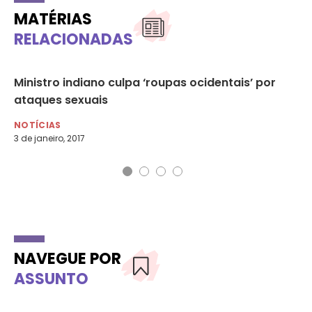
MATÉRIAS
RELACIONADAS
r
Ministro indiano culpa ‘roupas ocidentais’ por
SP
ataques sexuais
no
NOTÍCIAS
NO
3 de janeiro, 2017
14 
NAVEGUE POR
ASSUNTO