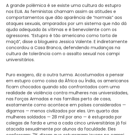
A grande polêmica é se existe uma cultura do estupro
nos EUA. As feministas chamam assim as atitudes e
comportamentos que dão aparência de “normais” aos
ataques sexuais, amparados por um sistema que não dá
ajuda adequada às vítimas e é benevolente com os
agressores. “Estupro é tão americano como torta de
maçã”, disse a blogueira Jessica Valente. E indiretamente
concordou a Casa Branca, defendendo mudanças na
cultura de tolerância com o assalto sexual nos campi
universitários.
Puro exagero, diz a outra turma. Acostumados a pensar
em estupro como coisa da África ou Índia, os americanos
ficam chocados quando são confrontados com uma
realidade de violência contra mulheres nas universidades,
nas Forças Armadas e nas famílias perto de casa,
exatamente como acontece em países considerados —
digamos — menos civilizados por eles. Um quarto das
mulheres soldados — 28 mil por ano — é estuprada por
colegas de farda e uma a cada cinco universitárias já foi
atacada sexualmente por alunos da faculdade. Eles
confessam: 7% dizem que estupraram jovens no campi,