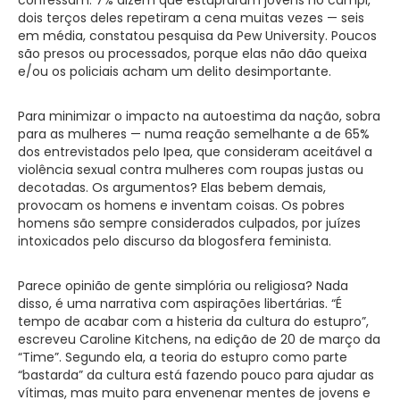
dois terços deles repetiram a cena muitas vezes — seis
em média, constatou pesquisa da Pew University. Poucos
são presos ou processados, porque elas não dão queixa
e/ou os policiais acham um delito desimportante.
Para minimizar o impacto na autoestima da nação, sobra
para as mulheres — numa reação semelhante a de 65%
dos entrevistados pelo Ipea, que consideram aceitável a
violência sexual contra mulheres com roupas justas ou
decotadas. Os argumentos? Elas bebem demais,
provocam os homens e inventam coisas. Os pobres
homens são sempre considerados culpados, por juízes
intoxicados pelo discurso da blogosfera feminista.
Parece opinião de gente simplória ou religiosa? Nada
disso, é uma narrativa com aspirações libertárias. “É
tempo de acabar com a histeria da cultura do estupro”,
escreveu Caroline Kitchens, na edição de 20 de março da
“Time”. Segundo ela, a teoria do estupro como parte
“bastarda” da cultura está fazendo pouco para ajudar as
vítimas, mas muito para envenenar mentes de jovens e