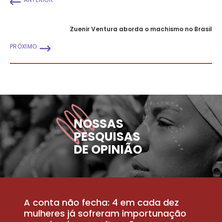
Zuenir Ventura aborda o machismo no Brasil
PRÓXIMO
NOSSAS
PESQUISAS
DE OPINIÃO
A conta não fecha: 4 em cada dez
P
la
mulheres já sofreram importunação
a