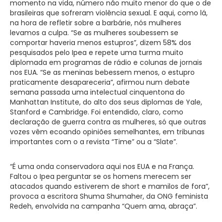
momento na vida, número não muito menor do que o de
brasileiras que sofreram violência sexual. E aqui, como lá,
na hora de refletir sobre a barbárie, nós mulheres
levamos a culpa. “Se as mulheres soubessem se
comportar haveria menos estupros”, dizem 58% dos
pesquisados pelo Ipea e repete uma turma muito
diplomada em programas de rádio e colunas de jornais
nos EUA. “Se as meninas bebessem menos, o estupro
praticamente desapareceria”, afirmou num debate
semana passada uma intelectual cinquentona do
Manhattan Institute, do alto dos seus diplomas de Yale,
Stanford e Cambridge. Foi entendido, claro, como
declaração de guerra contra as mulheres, só que outras
vozes vêm ecoando opiniões semelhantes, em tribunas
importantes com o a revista “Time” ou a “Slate”.
“É uma onda conservadora aqui nos EUA e na França.
Faltou o Ipea perguntar se os homens merecem ser
atacados quando estiverem de short e mamilos de fora”,
provoca a escritora Shuma Shumaher, da ONG feminista
Redeh, envolvida na campanha “Quem ama, abraça”.