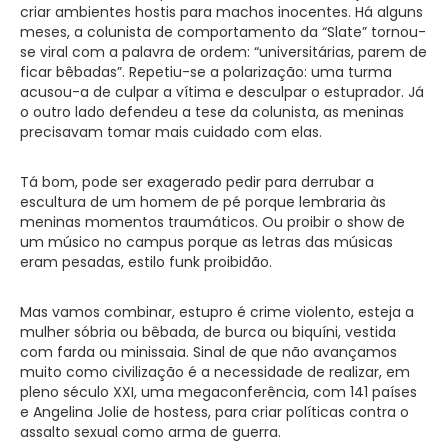
criar ambientes hostis para machos inocentes. Há alguns
meses, a colunista de comportamento da “Slate” tornou-
se viral com a palavra de ordem: “universitárias, parem de
ficar bêbadas”. Repetiu-se a polarização: uma turma
acusou-a de culpar a vítima e desculpar o estuprador. Já
o outro lado defendeu a tese da colunista, as meninas
precisavam tomar mais cuidado com elas.
Tá bom, pode ser exagerado pedir para derrubar a
escultura de um homem de pé porque lembraria às
meninas momentos traumáticos. Ou proibir o show de
um músico no campus porque as letras das músicas
eram pesadas, estilo funk proibidão.
Mas vamos combinar, estupro é crime violento, esteja a
mulher sóbria ou bêbada, de burca ou biquíni, vestida
com farda ou minissaia. Sinal de que não avançamos
muito como civilização é a necessidade de realizar, em
pleno século XXI, uma megaconferência, com 141 países
e Angelina Jolie de hostess, para criar políticas contra o
assalto sexual como arma de guerra.