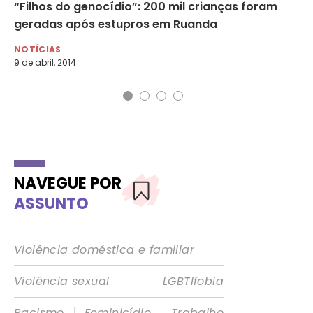
l’
“Filhos do genocídio”: 200 mil crianças foram
Po
geradas após estupros em Ruanda
NO
23 
NOTÍCIAS
9 de abril, 2014
NAVEGUE POR
ASSUNTO
Violência doméstica e familiar
|
Violência sexual
LGBTIfobia
|
|
Racismo
Feminicídio
Trabalho