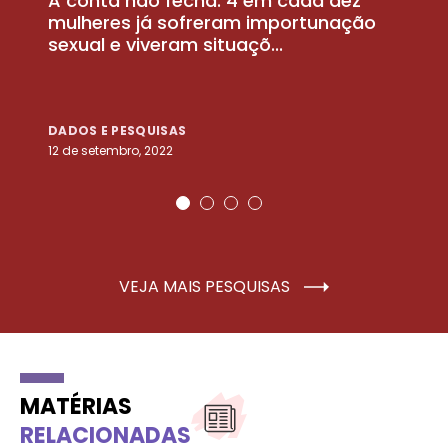
A conta não fecha: 4 em cada dez
P
la
mulheres já sofreram importunação
a
sexual e viveram situaçõ...
m
DADOS E PESQUISAS
D
12 de setembro, 2022
25
VEJA MAIS PESQUISAS
MATÉRIAS
RELACIONADAS