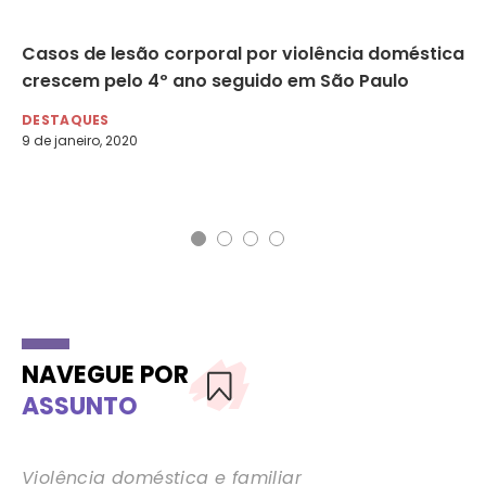
or
Casos de lesão corporal por violência doméstica
Fo
ly
crescem pelo 4º ano seguido em São Paulo
en
DESTAQUES
DE
9 de janeiro, 2020
27 
CN
NAVEGUE POR
ASSUNTO
Violência doméstica e familiar